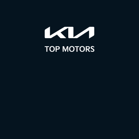
Zgody
Wyrażam zgodę na przetwarzanie danych osobowych podanych w
formularzu w celu kontaktu z Top Motors Białystok. Więcej informacji
*
znajduje się w polityce dot. ochrony danych na stronie internetowej:
Polityka Prywatności
Zadaj pytanie do modelu