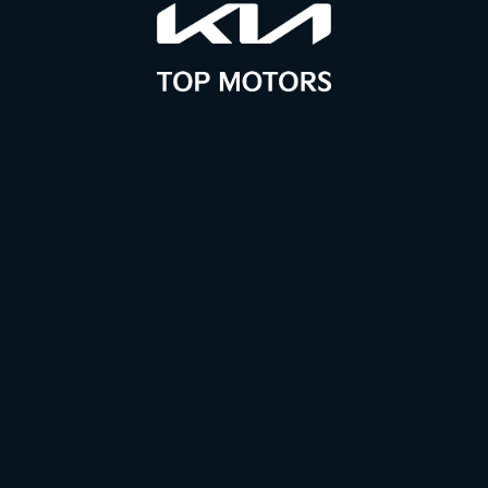
Wyśli zapytanie
Szukasz nowoczesnego i niezawodnego samochodu? W Kia
Top Motors znajdziesz najnowsze modele KIA, atrakcyjne
formy finansowania i profesjonalny serwis. Wszystko w
jednym miejscu – dla Twojej wygody i spokoju.
Top Motors
Samochody