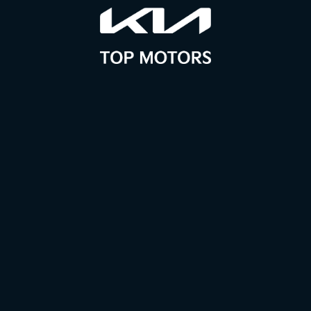
wszystkie Twoje pytania i w razie potrzeby
przygotujemy indywidualną ofertę.
Imię i nazwisko
*
Adres email
*
Telefon
*
Zadaj pytanie
*
Zgody
Wyrażam zgodę na przetwarzanie danych osobowych podanych w