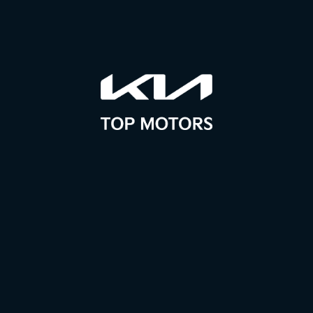
 zapasów. Dotyczy modelu XCeed z rocznika produkcji 2024 dostępnych na stockach dealerskic